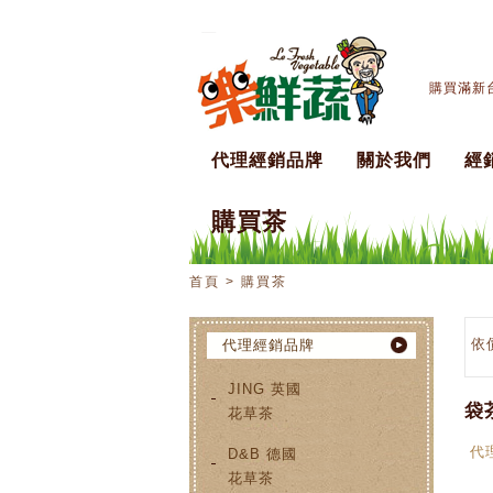
購買滿新台
代理經銷品牌
關於我們
經
購買茶
首頁 > 購買茶
依
代理經銷品牌
JING 英國
袋
花草茶
代
D&B 德國
花草茶