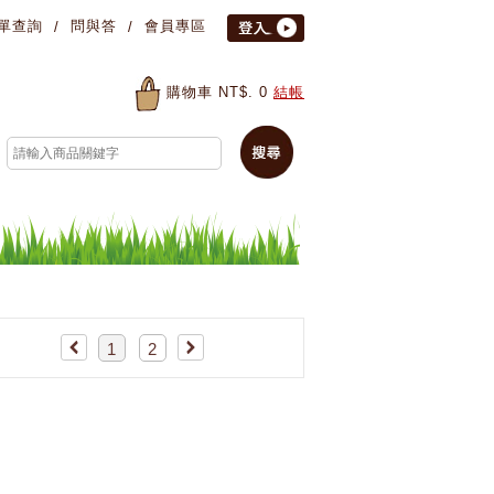
單查詢
問與答
會員專區
購物車 NT$.
0
結帳
1
2