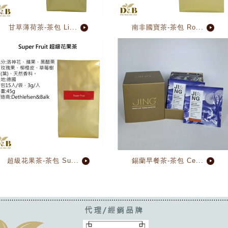
甘草薄荷茶-茶包 Li...
南非國寶茶-茶包 Ro...
超級花果茶-茶包 Su...
錫蘭早餐茶-茶包 Ce...