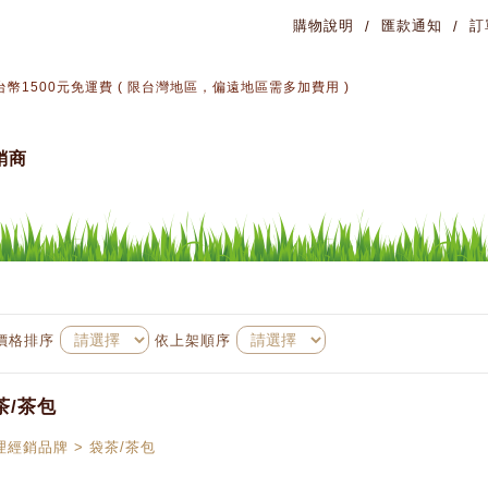
購物說明
匯款通知
訂
幣1500元免運費 ( 限台灣地區，偏遠地區需多加費用 )
銷商
價格排序
依上架順序
茶/茶包
理經銷品牌 > 袋茶/茶包